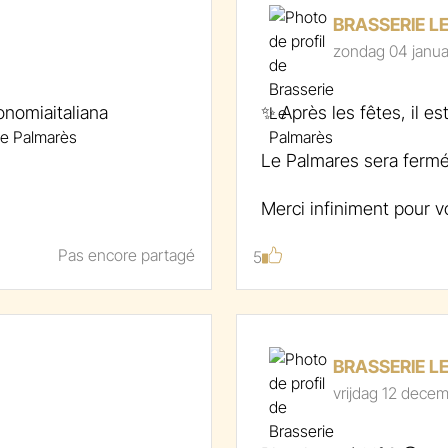
BRASSERIE L
zondag 04 janua
onomiaitaliana
✨ Après les fêtes, il e
Le Palmares sera fermé d
und
Merci infiniment pour vo
On se retrouve très bie
Pas encore partagé
l’aventure !
5
À très vite 👋
BRASSERIE L
vrijdag 12 dece