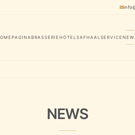
info
OMEPAGINA
BRASSERIE
HOTELS
AFHAALSERVICE
NEW
NEWS