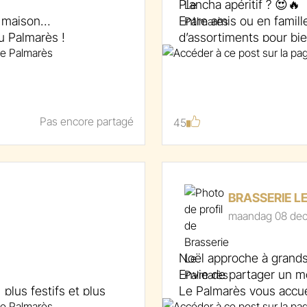
Plancha apéritif ? 😍🔥
s maison…
Entre amis ou en famill
au Palmarès !
d’assortiments pour bi
📞 087 71 07 01
🌐 www.lepalmares.be
 #placetobe
#plancha #aperitif #re
Pas encore partagé
45
#gourmandise #moment
BRASSERIE L
maandag 08 de
Noël approche à grands
Envie de partager un m
plus festifs et plus
Le Palmarès vous accue