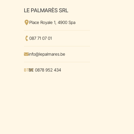
LE PALMARÈS SRL
Adres bekijken
op Google Maps
Place Royale 1, 4900 Spa
Bel ons op
087 71 07 01
Envoyer un mal à
info@lepalmares.be
BTW
BE 0878 952 434