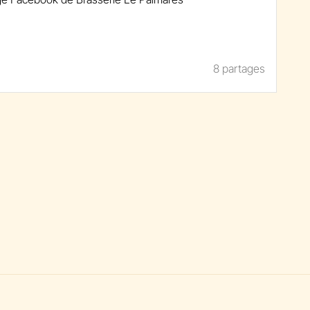
❤️
ès maintenant : www.lepalmares.be
 vivre la magie de Noël !
8 partages
nDAnnée #MomentsEnFamille
veillonDeNoël #MagieDesFêtes
 #SaisonDesFêtes