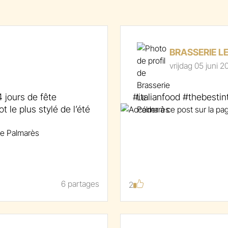
BRASSERIE L
vrijdag 05 juni 2
 jours de fête
#italianfood #thebesti
le plus stylé de l’été
6 partages
2
outien de Jupiler, les
ller, danser et kiffer