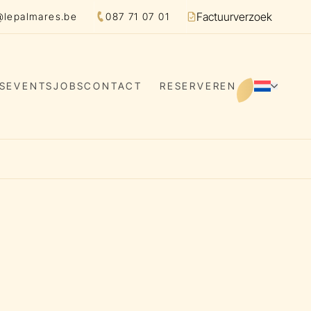
Factuurverzoek
@lepalmares.be
087 71 07 01
Facture
S
EVENTS
JOBS
CONTACT
RESERVEREN
NL
Switch 