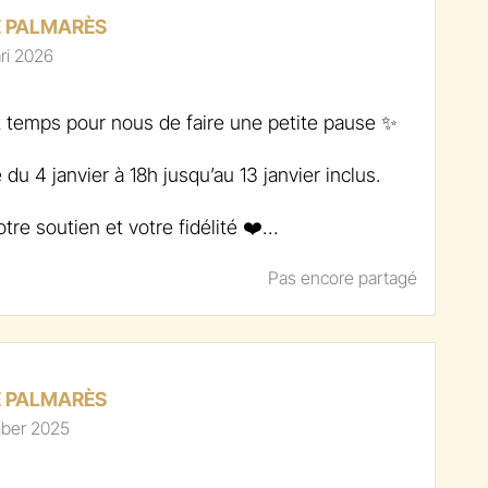
E PALMARÈS
ri 2026
st temps pour nous de faire une petite pause ✨
u 4 janvier à 18h jusqu’au 13 janvier inclus.
tre soutien et votre fidélité ❤️
ntôt, en pleine forme, pour la suite de
Pas encore partagé
E PALMARÈS
mber 2025