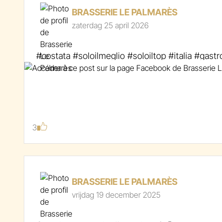
l’ambiance unique des Francos ! 🎶
BRASSERIE LE PALMARÈS
zaterdag 25 april 2026
📍 Où ? Devant Le Palmarès
📆 Quand ? Tous les jours des Francofolies
➡️ Viens vivre l’expérience
#costata #soloilmeglio #soloiltop #italia #gastr
Ça va être LÉGENDAIRE.
#LePalmarèsEnFolie #Francofolies2026 #DEso
#BrasserieLePalmarès #Jupiler
3
BRASSERIE LE PALMARÈS
vrijdag 19 december 2025