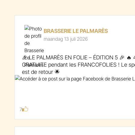
BRASSERIE LE PALMARÈS
maandag 13 juli 2026
🎉 LE PALMARÈS EN FOLIE – ÉDITION 5 🎉 🔥 4
GRATUITE pendant les FRANCOFOLIES ! Le spot 
est de retour 🌟
🎧 DJ sets de folie
🍻 Bières fraîches & vibes parfaites
💸 100% GRATUIT !
💡 Show lumineux chaque soir
7
Organisé par la Brasserie Le Palmarès, avec le s
Francofolies et DE.Sound c’est LA place pour chi