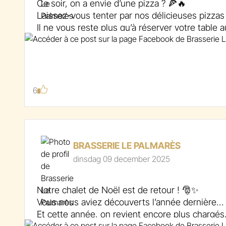
Ce soir, on a envie d’une pizza ? 🍕🔥
Laissez-vous tenter par nos délicieuses pizza
Il ne vous reste plus qu’à réserver votre table 
📞 087 71 07 01
🌐 www.lepalmares.be
#pizza #restaurantspa #lepalmares #foodlover
6
#gourmandise #bonappétit #sortieentreamis
BRASSERIE LE PALMARÈS
dinsdag 09 december 2025
Notre chalet de Noël est de retour ! 🎅✨
Vous nous aviez découverts l’année dernière…
Et cette année, on revient encore plus chargés, 