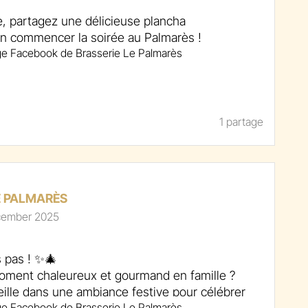
e, partagez une délicieuse plancha
en commencer la soirée au Palmarès !
staurantspa #lepalmares #foodlover #placetobe
1 partage
partagé #bonappétit
E PALMARÈS
cember 2025
 pas ! ✨🎄
oment chaleureux et gourmand en famille ?
ille dans une ambiance festive pour célébrer