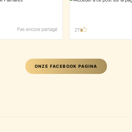
cette belle période ! ❄️
écialités et partager
Réservez votre table d
s. ❤️✨
On a hâte de vous faire
Pas encore partagé
211
ler !
#Noël2023 #FêteDeFi
#AmbianceFestive #Ré
#GourmandisesDeNoël
ONZE FACEBOOK PAGINA