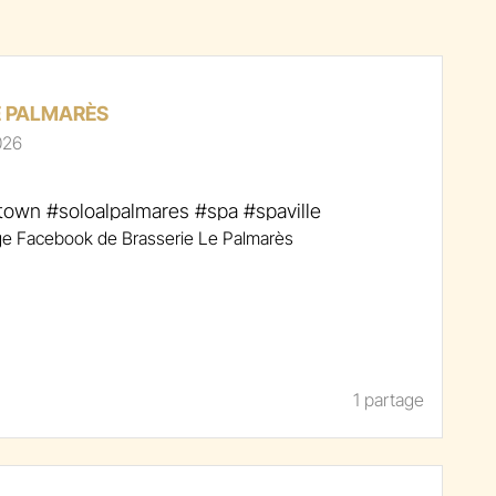
E PALMARÈS
026
ntown #soloalpalmares #spa #spaville
1 partage