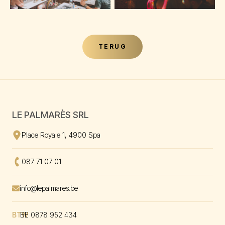
Foto vergroten
Foto vergroten
TERUG
LE PALMARÈS SRL
Adres bekijken
op Google Maps
Place Royale 1, 4900 Spa
Bel ons op
087 71 07 01
Envoyer un mal à
info@lepalmares.be
BTW
BE 0878 952 434