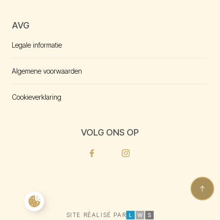
AVG
Legale informatie
Algemene voorwaarden
Cookieverklaring
VOLG ONS OP
Facebook
Instagram
Retou
Cookie-instellingen
LWS
SITE RÉALISÉ PAR