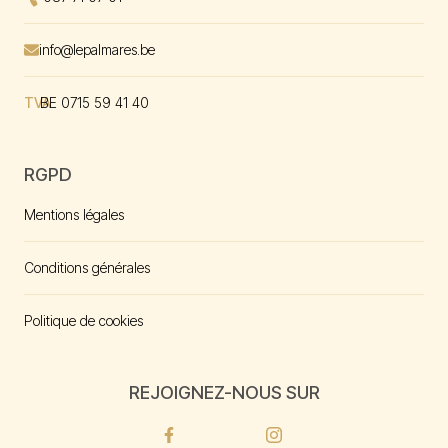
Envoyer un mal à
info@lepalmares.be
TVA
BE 0715 59 41 40
RGPD
Mentions légales
Conditions générales
Politique de cookies
REJOIGNEZ-NOUS SUR
Facebook
Instagram