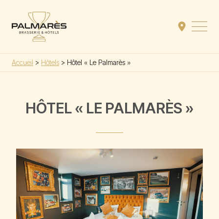
Retour à la page d'accueil
Voir notr
Ouvri
Accueil
>
Hôtels
>
Hôtel « Le Palmarès »
HÔTEL « LE PALMARÈS »
Média