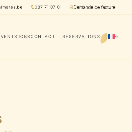
Demande de facture
almares.be
087 71 07 01
Facture
EVENTS
JOBS
CONTACT
RÉSERVATIONS
FR
Change
s