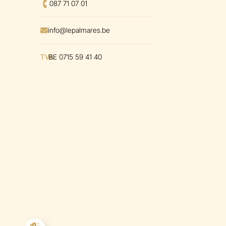
Téléphoner au
087 71 07 01
Envoyer un mal à
info@lepalmares.be
TVA
BE 0715 59 41 40