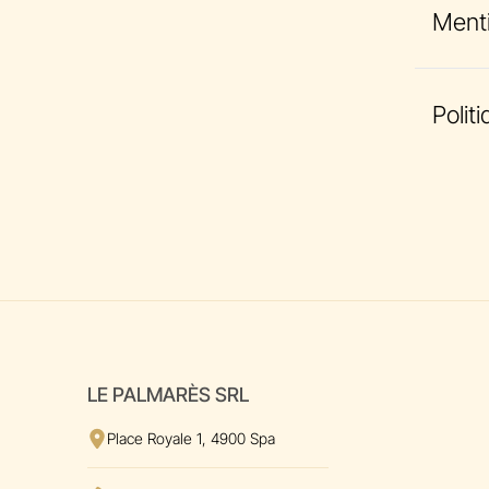
Menti
Voir 
Polit
Voir 
LE PALMARÈS SRL
Voir l'adresse
sur Google Maps
Place Royale 1, 4900 Spa